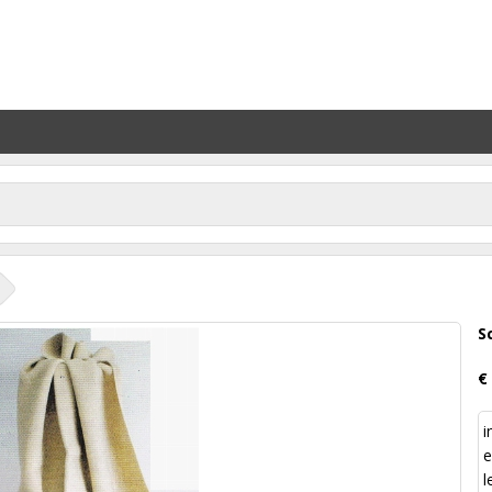
S
€
i
e
l