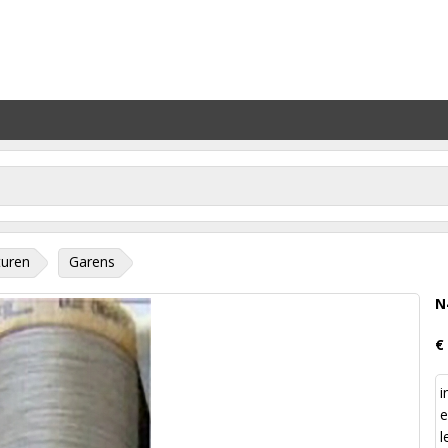
turen
Garens
N
€
i
e
l