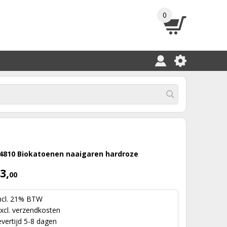
0
4810 Biokatoenen naaigaren hardroze
3,
00
ncl. 21% BTW
xcl.
verzendkosten
evertijd 5-8 dagen