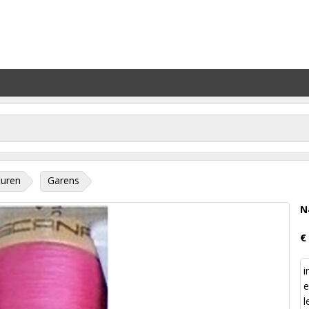
turen
Garens
N
€
i
e
l