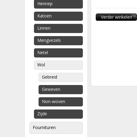
Hennep
Katoen
Verder winkelen
Linnen
Mengvezels
Netel
Wol
Gebreid
Geweven
Non-woven
Zijde
Fournituren