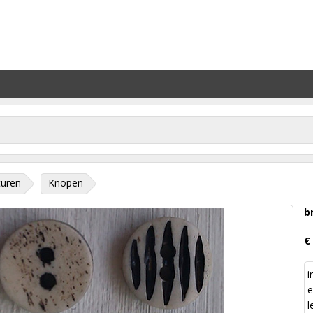
turen
Knopen
b
€
i
e
l