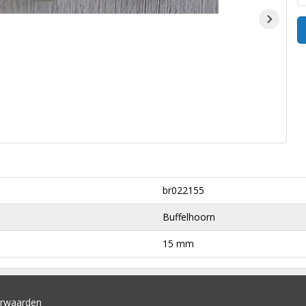
br022155
Buffelhoorn
15 mm
orwaarden