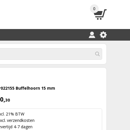
0
r022155 Buffelhoorn 15 mm
0,
30
ncl. 21% BTW
xcl.
verzendkosten
evertijd 4-7 dagen