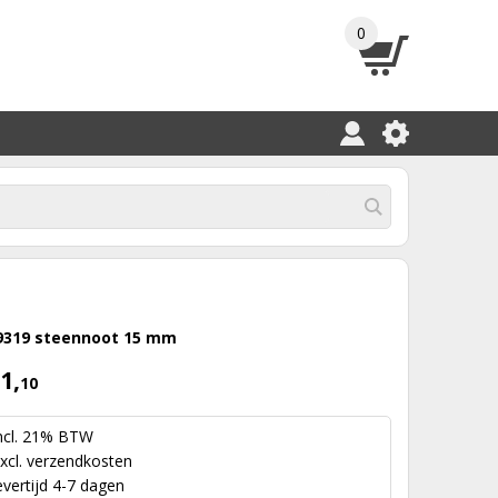
0
9319 steennoot 15 mm
1,
10
ncl. 21% BTW
xcl.
verzendkosten
evertijd 4-7 dagen