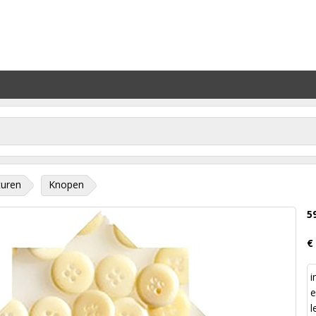
turen
Knopen
5
€
i
e
l